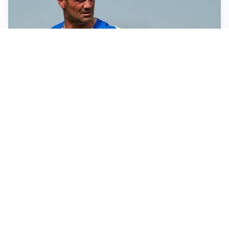
AMICHEVOLI
Juventus-Inter, antipasto di Serie A: le probabili
formazioni
IL NOME NUOVO
Napoli, Musso resta un’opzione per la porta
TITOLARE IN CAMPIONATO
Inter, tocca a Pio Esposito: Chivu gli affida l’attacco
LE PAROLE