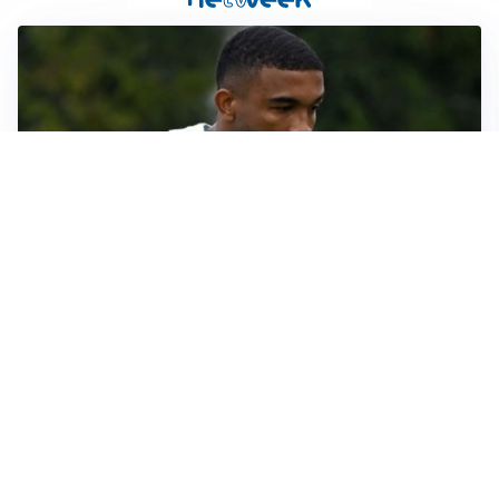
LE PAROLE
Bremer giura fedeltà: “Non ho mai chiesto di lasciare
la Juve”
IN DUBBIO
Sinner, ginocchio sotto osservazione: Cincinnati resta
in dubbio