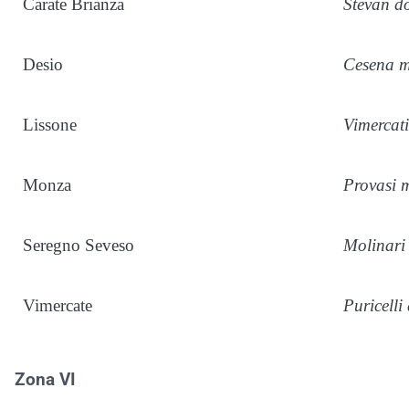
Carate Brianza
Stevan d
Desio
Cesena m
Lissone
Vimercat
Monza
Provasi 
Seregno Seveso
Molinari
Vimercate
Puricelli
Zona VI