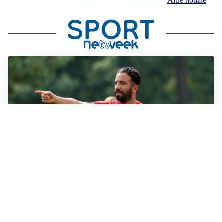
Altre notizie
LE PAROLE
Milan, Amorim: “Sapevamo delle difficoltà, faremo
delle scelte”