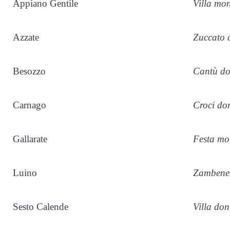
Appiano Gentile
Villa mo
Azzate
Zuccato 
Besozzo
Cantù do
Carnago
Croci do
Gallarate
Festa mo
Luino
Zambenet
Sesto Calende
Villa do