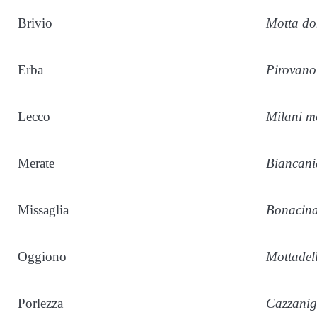
Brivio
Motta do
Erba
Pirovano
Lecco
Milani m
Merate
Biancani
Missaglia
Bonacina
Oggiono
Mottadel
Porlezza
Cazzani