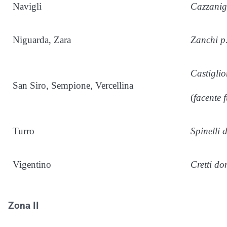
Navigli
Cazzanig
Niguarda, Zara
Zanchi p.
Castigli
San Siro, Sempione, Vercellina
(
facente f
Turro
Spinelli 
Vigentino
Cretti d
Zona II