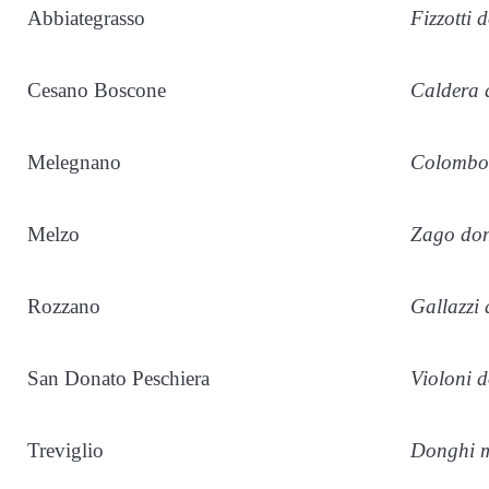
Abbiategrasso
Fizzotti 
Cesano Boscone
Caldera 
Melegnano
Colombo
Melzo
Zago don
Rozzano
Gallazzi
San Donato Peschiera
Violoni 
Treviglio
Donghi m