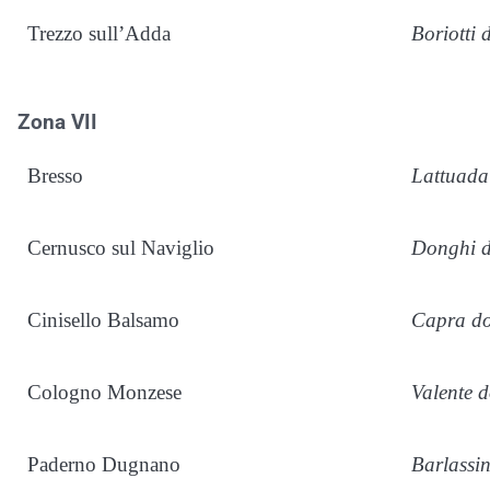
Trezzo sull’Adda
Boriotti
Zona VII
Bresso
Lattuada
Cernusco sul Naviglio
Donghi 
Cinisello Balsamo
Capra do
Cologno Monzese
Valente 
Paderno Dugnano
Barlassi