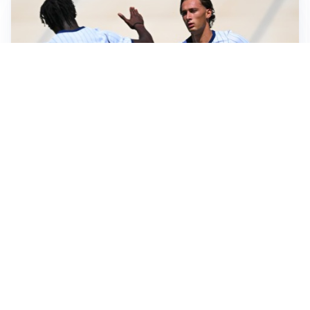
TITOLARE IN CAMPIONATO
Inter, tocca a Pio Esposito: Chivu gli affida l’attacco
LE PAROLE
Spalletti prepara la Juve: “Con l’Inter servirà essere
squadra”
LONTANO DALL'ITALIA
Vlahovic, rebus futuro: Besiktas e Atletico si
contendono il serbo