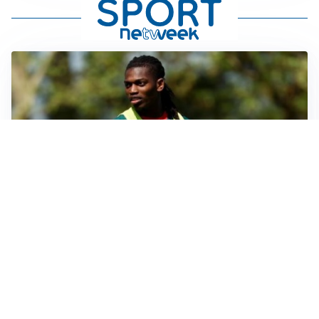
AMICHEVOLI
Milan, altro test per Amorim: le possibili scelte per il
Chelsea
AMICHEVOLI
Juventus-Inter, antipasto di Serie A: le probabili