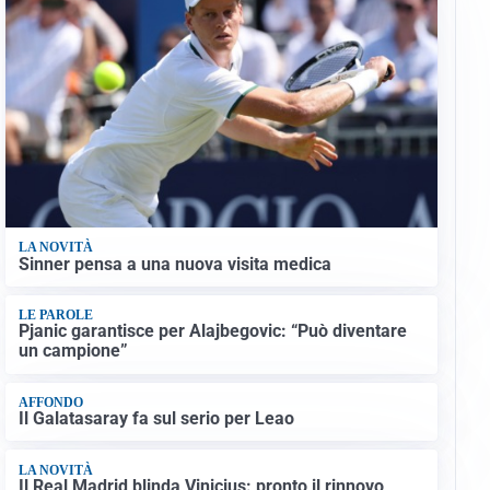
LA NOVITÀ
Sinner pensa a una nuova visita medica
LE PAROLE
Pjanic garantisce per Alajbegovic: “Può diventare
un campione”
AFFONDO
Il Galatasaray fa sul serio per Leao
LA NOVITÀ
Il Real Madrid blinda Vinicius: pronto il rinnovo