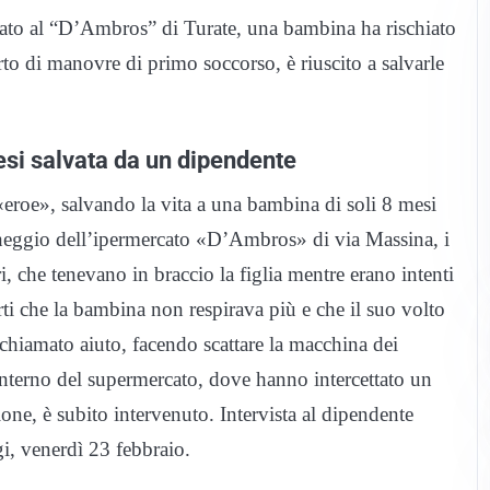
bato al “D’Ambros” di Turate, una bambina ha rischiato
to di manovre di primo soccorso, è riuscito a salvarle
si salvata da un dipendente
roe», salvando la vita a una bambina di soli 8 mesi
cheggio dell’ipermercato «D’Ambros» di via Massina, i
ori, che tenevano in braccio la figlia mentre erano intenti
rti che la bambina non respirava più e che il suo volto
hiamato aiuto, facendo scattare la macchina dei
l’interno del supermercato, dove hanno intercettato un
ne, è subito intervenuto. Intervista al dipendente
i, venerdì 23 febbraio.