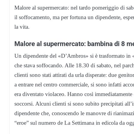
Malore al supermercato: nel tardo pomeriggio di sa
il soffocamento, ma per fortuna un dipendente, esper
la vita.
Malore al supermercato: bambina di 8 me
Un dipendente del «D’Ambros» si è trasformato in «e
che stava soffocando. Alle 18.30 di sabato, nel par
clienti sono stati attirati da urla disperate: due genit
a entrare nel centro commerciale, si sono infatti acco
era diventato violaceo. Hanno così immediatamente c
soccorsi. Alcuni clienti si sono subito precipitati al
dipendente che, conoscendo le manovre di rianimazio
“eroe” sul numero de La Settimana in edicola da ogg