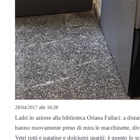
28/04/2017 alle 16:28
Ladri in azione alla biblioteca Oriana Fallaci: a dis
hanno nuovamente preso di mira le macchinette, divel
Vetri rotti e patatine e dolciumi spariti: è questo lo 