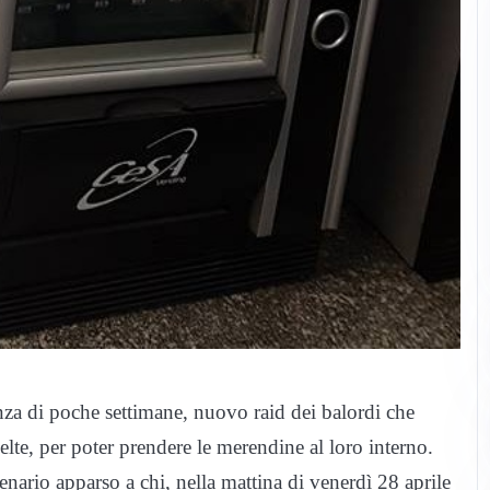
tanza di poche settimane, nuovo raid dei balordi che
te, per poter prendere le merendine al loro interno.
scenario apparso a chi, nella mattina di venerdì 28 aprile