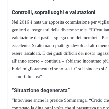
Controlli, sopralluoghi e valutazioni
Nel 2016 è nata un’apposita commissione per vigilare
genitori e insegnanti delle diverse scuole. “Effettui
valutazione dei pasti – spiega uno dei membri – Per 
eccellente. Si alternano piatti gradevoli ad altri men
essere riscaldati. E dei gusti difficili dei nostri raga
all’anno scorso – continua – abbiamo incontrato più v
E dei miglioramenti ci sono stati. Ora il sindaco si 
siamo fiduciosi”.
“Situazione degenerata”
“Interviene anche la preside Sommaruga. “Credo che
contattato la ditta ogni volta che si presentava un p