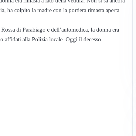
donna era rimasta a lato della vettura. Non si sa ancora
cia, ha colpito la madre con la portiera rimasta aperta
e Rossa di Parabiago e dell’automedica, la donna era
o affidati alla Polizia locale. Oggi il decesso.