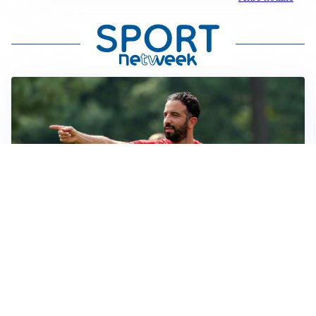
LE PAROLE
Milan, Amorim: “Sapevamo delle difficoltà, faremo
delle scelte”