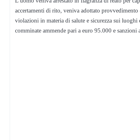
L’uomo veniva arrestato in flagranza di reato per capor
accertamenti di rito, veniva adottato provvedimento d
violazioni in materia di salute e sicurezza sui luoghi
comminate ammende pari a euro 95.000 e sanzioni a