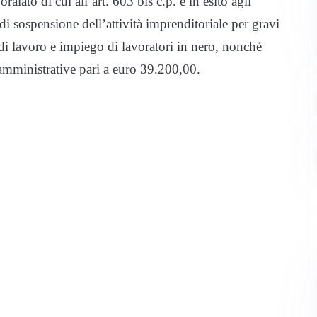
alato di cui all’art. 603 bis c.p. e in esito agli
i sospensione dell’attività imprenditoriale per gravi
 di lavoro e impiego di lavoratori in nero, nonché
mministrative pari a euro 39.200,00.