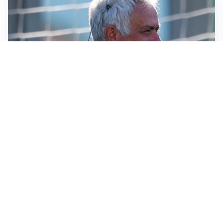
LA NOVITÀ
Le regole di Mourinho al Real
MERCATO JUVE
La Juventus vuole Suzuki, ma il Psg è avanti
CALCIOMERCATO
Inter, Frattesi blocca il mercato nerazzurro: la
situazione