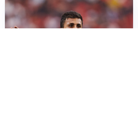
AFFARE IN CHIUSURA
Barcellona, colpo Rodri: battuto il Real Madrid
MOTIVATO
Douglas Luiz dice no all’Everton e punta sulla
Juventus
RIENTRO A RILENTO
Alcaraz, US Open lontano: la corsa contro il tempo