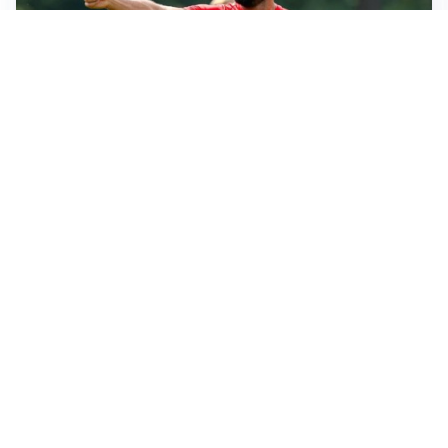
LE PAROLE
Milan, Amorim: “Sapevamo delle difficoltà, faremo
delle scelte”
LE PAROLE
Juventus, Spalletti soddisfatto: “I nuovi? Li ho visti
molto bene”
AMICHEVOLI
Il Milan crolla contro il Chelsea: 3-0 e prima sconfitta
per Amorim
AMICHEVOLI
Inter, Chivu soddisfatto: “Buona prova, non esistono