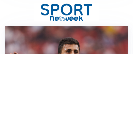
AFFARE IN CHIUSURA
Barcellona, colpo Rodri: battuto il Real Madrid
MOTIVATO
Douglas Luiz dice no all’Everton e punta sulla