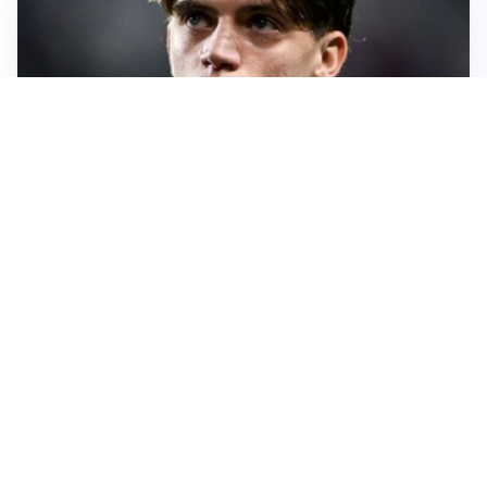
PREMIER LEAGUE
Palestra ammette: “Il Chelsea? Ho sempre sognato la
Premier”
CALCIOMERCATO
Milan, ufficiale la risoluzione di Bennacer: il
comunicato
AMICHEVOLI
Milan, altro test per Amorim: le possibili scelte per il
Chelsea