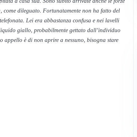
itata a casa sua. Sono subito arrivate anche le forze
a, come dileguato. Fortunatamente non ha fatto del
lefonata. Lei era abbastanza confusa e nei lavelli
iquido giallo, probabilmente gettato dall’individuo
io appello è di non aprire a nessuno, bisogna stare