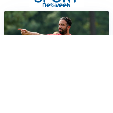
LE PAROLE
Milan, Amorim: “Sapevamo delle difficoltà, faremo
delle scelte”
LE PAROLE
Juventus, Spalletti soddisfatto: “I nuovi? Li ho visti
molto bene”