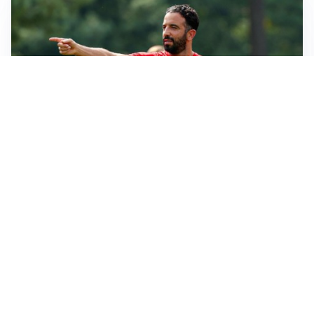
LE PAROLE
Milan, Amorim: “Sapevamo delle difficoltà, faremo
delle scelte”
LE PAROLE
Juventus, Spalletti soddisfatto: “I nuovi? Li ho visti
molto bene”
AMICHEVOLI
Il Milan crolla contro il Chelsea: 3-0 e prima sconfitta