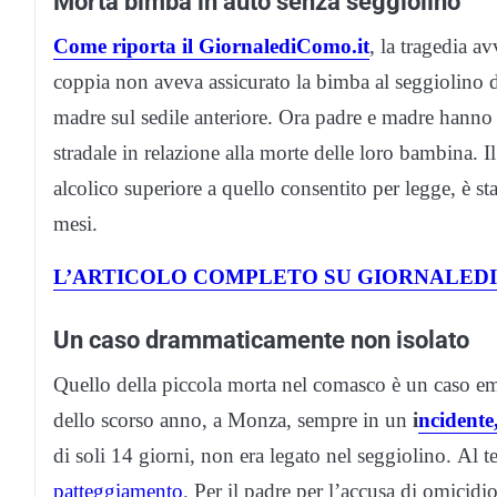
Morta bimba in auto senza seggiolino
Come riporta il GiornalediComo.it
, la tragedia a
coppia non aveva assicurato la bimba al seggiolino di
madre sul sedile anteriore. Ora padre e madre hanno
stradale in relazione alla morte delle loro bambina. 
alcolico superiore a quello consentito per legge, è s
mesi.
L’ARTICOLO COMPLETO SU GIORNALED
Un caso drammaticamente non isolato
Quello della piccola morta nel comasco è un caso 
dello scorso anno, a Monza, sempre in un
i
ncidente
di soli 14 giorni, non era legato nel seggiolino. Al 
patteggiamento
. Per il padre per l’accusa di omicidi