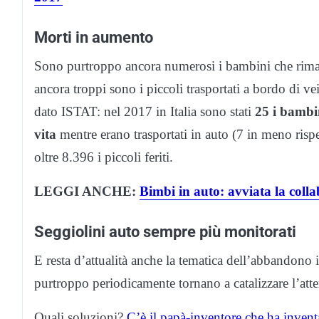
Morti in aumento
Sono purtroppo ancora numerosi i bambini che rimango
ancora troppi sono i piccoli trasportati a bordo di veic
dato ISTAT: nel 2017 in Italia sono stati
25 i bambin
vita
mentre erano trasportati in auto (7 in meno rispe
oltre 8.396 i piccoli feriti.
LEGGI ANCHE:
Bimbi in auto: avviata la collab
Seggiolini auto sempre più monitorati
E resta d’attualità anche la tematica dell’abbandono 
purtroppo periodicamente tornano a catalizzare l’att
Quali soluzioni?
C’è il papà-inventore che ha inventat