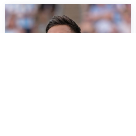
IL NOME NUOVO
Napoli, Musso resta un’opzione per la porta
TITOLARE IN CAMPIONATO
Inter, tocca a Pio Esposito: Chivu gli affida l’attacco
LE PAROLE
Spalletti prepara la Juve: “Con l’Inter servirà essere
squadra”