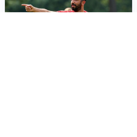
LE PAROLE
Milan, Amorim: “Sapevamo delle difficoltà, faremo
delle scelte”
LE PAROLE
Juventus, Spalletti soddisfatto: “I nuovi? Li ho visti
molto bene”
AMICHEVOLI
Il Milan crolla contro il Chelsea: 3-0 e prima sconfitta
per Amorim