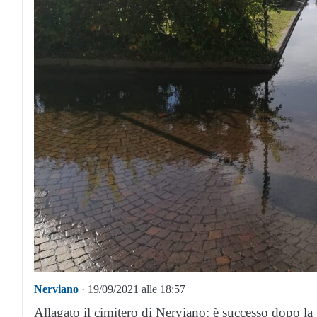
Nerviano
· 19/09/2021 alle 18:57
Allagato il cimitero di Nerviano: è successo dopo la