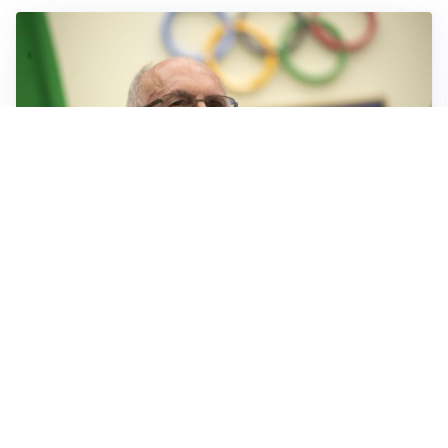
IL LUTTO
Livio Berruti, lo sport piange l’eroe di Roma 1960
LA NOVITÀ
Le regole di Mourinho al Real
MERCATO JUVE
La Juventus vuole Suzuki, ma il Psg è avanti