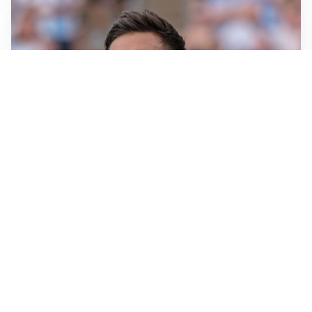
IL NOME NUOVO
Napoli, Musso resta un’opzione per la porta
TITOLARE IN CAMPIONATO
Inter, tocca a Pio Esposito: Chivu gli affida l’attacco
LE PAROLE
Spalletti prepara la Juve: “Con l’Inter servirà essere
squadra”