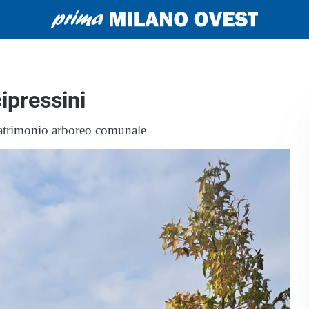
cipressini
l patrimonio arboreo comunale