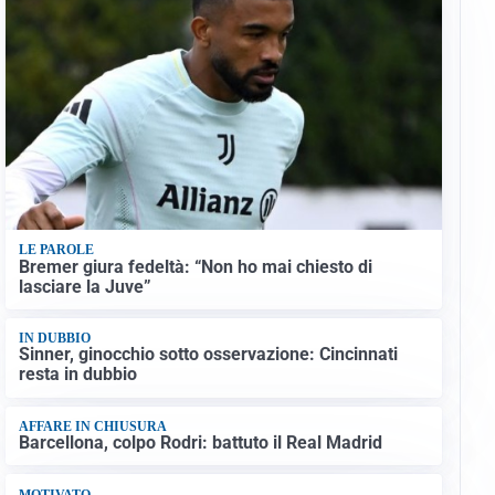
LE PAROLE
Bremer giura fedeltà: “Non ho mai chiesto di
lasciare la Juve”
IN DUBBIO
Sinner, ginocchio sotto osservazione: Cincinnati
resta in dubbio
AFFARE IN CHIUSURA
Barcellona, colpo Rodri: battuto il Real Madrid
MOTIVATO