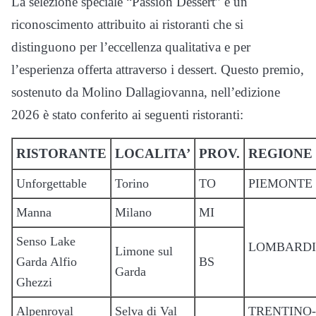
La selezione speciale “Passion Dessert” è un
riconoscimento attribuito ai ristoranti che si
distinguono per l’eccellenza qualitativa e per
l’esperienza offerta attraverso i dessert. Questo premio,
sostenuto da Molino Dallagiovanna, nell’edizione
2026 è stato conferito ai seguenti ristoranti:
RISTORANTE
LOCALITA’
PROV.
REGIONE
Unforgettable
Torino
TO
PIEMONTE
Manna
Milano
MI
Senso Lake
LOMBARD
Limone sul
Garda Alfio
BS
Garda
Ghezzi
Alpenroyal
Selva di Val
TRENTINO-