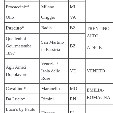
Procaccini**
Milano
MI
Olio
Origgio
VA
Porcino*
Badia
BZ
TRENTINO-
ALTO
Quellenhof
San Martino
Gourmetstube
BZ
ADIGE
in Passiria
1897
Venezia /
Agli Amici
Isola delle
VE
VENETO
Dopolavoro
Rose
Cavallino*
Maranello
MO
EMILIA-
ROMAGNA
Da Lucio*
Rimini
RN
Luca’s by Paulo
Firenze
FI