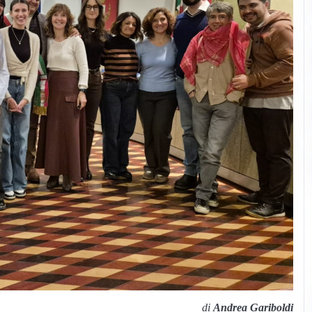
di
Andrea Gariboldi