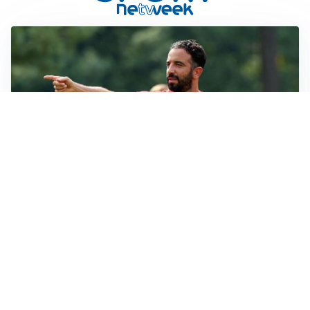
STALLO ROSSONERO
Milan, mercato bloccato: Cardinale prepara le
prossime mosse
RINNOVO IN VISTA
Pellegrini e Roma avanti insieme: rinnovo ormai vicino