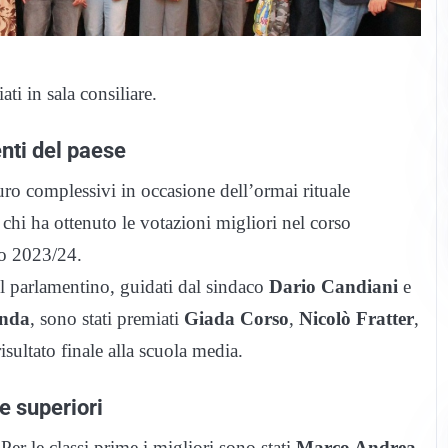
ti in sala consiliare.
nti del paese
o complessivi in occasione dell’ormai rituale
chi ha ottenuto le votazioni migliori nel corso
lo 2023/24.
el parlamentino, guidati dal sindaco
Dario Candiani
e
anda
, sono stati premiati
Giada Corso
,
Nicolò Fratter
,
risultato finale alla scuola media.
e superiori
Per le classi prime i migliori sono stati
Marco Andrea