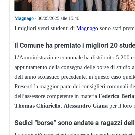
Magnago
· 30/05/2025 alle 15:46
I migliori venti studenti di
Magnago
sono stati premia
Il Comune ha premiato i migliori 20 stude
L’Amministrazione comunale ha distribuito 5.200 eur
appuntamento della consegna delle borse di studio a 
dell’anno scolastico precedente, in questo caso quel
Presenti la maggior parte dei consiglieri comunali d
dell’assessore competente in materia
Federica Berl
Thomas Chiariello
,
Alessandro Giana
per il loro 
Sedici “borse” sono andate a ragazzi dell
La parte più consistente riguarda le scuole superiori. 