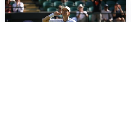
IN DUBBIO
Sinner, ginocchio sotto osservazione: Cincinnati resta
in dubbio
AFFARE IN CHIUSURA
Barcellona, colpo Rodri: battuto il Real Madrid
MOTIVATO
Douglas Luiz dice no all’Everton e punta sulla
Juventus