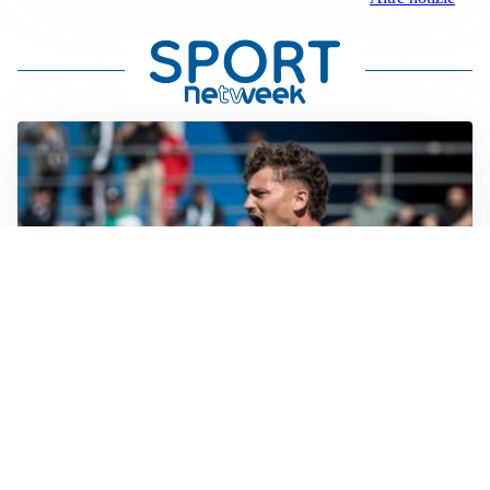
GUERRA APERTA
Il ds del Cagliari contro Esposito: “Tentativo di
estorsione”