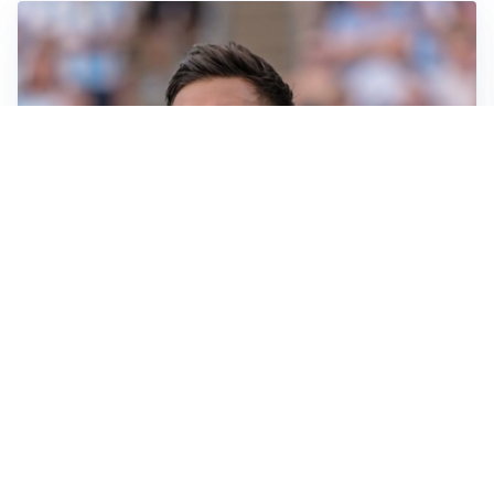
IL NOME NUOVO
Napoli, Musso resta un’opzione per la porta
TITOLARE IN CAMPIONATO
Inter, tocca a Pio Esposito: Chivu gli affida l’attacco
LE PAROLE
Spalletti prepara la Juve: “Con l’Inter servirà essere
squadra”