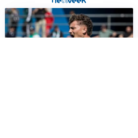
CALCIOMERCATO
Cagliari, il caso Esposito continua. Intanto arriva
Maldini
CALCIOMERCATO
Napoli, il solito Lukaku: non si presenta in ritiro, è
rottura