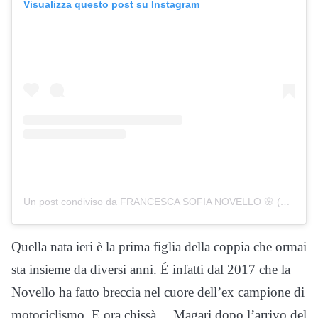
Visualizza questo post su Instagram
Un post condiviso da FRANCESCA SOFIA NOVELLO 🌸 (@francescasofianovello)
Quella nata ieri è la prima figlia della coppia che ormai
sta insieme da diversi anni. É infatti dal 2017 che la
Novello ha fatto breccia nel cuore dell’ex campione di
motociclismo. E ora chissà… Magari dopo l’arrivo del