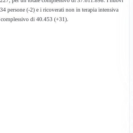
227, per un totale complessivo di 37.611.898. I nuovi
34 persone (-2) e i ricoverati non in terapia intensiva
e complessivo di 40.453 (+31).