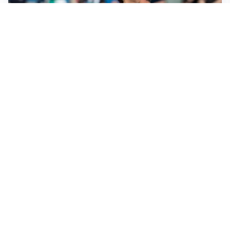
CALCIOMERCATO
Cagliari, il caso Esposito continua. Intanto arriva
Maldini
CALCIOMERCATO
Napoli, il solito Lukaku: non si presenta in ritiro, è
rottura
AMICHEVOLI
Inter, Chivu: “Vedo una crescita, il risultato non conta”
CALCIOMERCATO