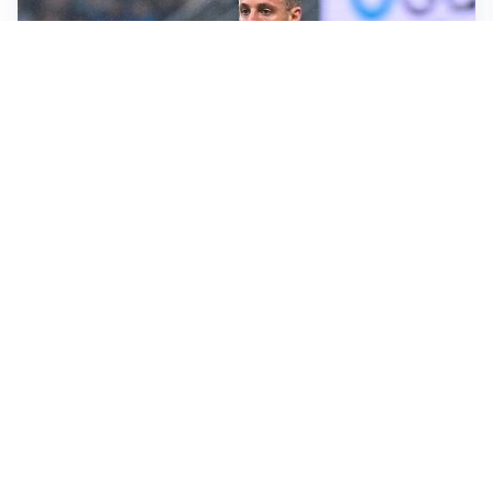
CALCIOMERCATO
Inter, Frattesi blocca il mercato nerazzurro: la
situazione
SERIE A
Roma, troppi gol subiti: Gasp deve lavorare in difesa
SERIE A
Milan, quanto lavoro per Amorim: il campo parla
chiaro
LE PAROLE
Milan, Amorim: “Sapevamo delle difficoltà, faremo