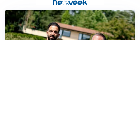
SERIE A
Milan, quanto lavoro per Amorim: il campo parla
chiaro
LE PAROLE