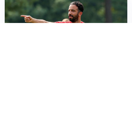
LE PAROLE
Milan, Amorim: “Sapevamo delle difficoltà, faremo
delle scelte”
LE PAROLE
Juventus, Spalletti soddisfatto: “I nuovi? Li ho visti
molto bene”
AMICHEVOLI
Il Milan crolla contro il Chelsea: 3-0 e prima sconfitta