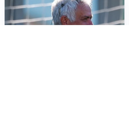
LA NOVITÀ
Le regole di Mourinho al Real
MERCATO JUVE
La Juventus vuole Suzuki, ma il Psg è avanti
CALCIOMERCATO
Inter, Frattesi blocca il mercato nerazzurro: la
situazione