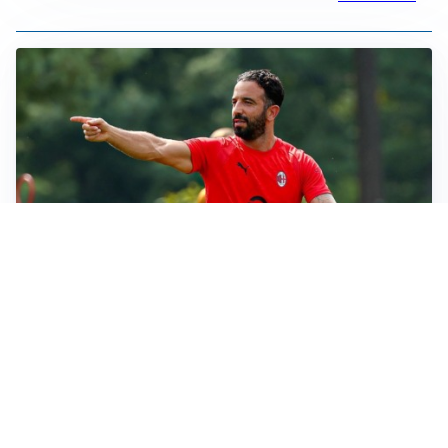
LE PAROLE
Milan, Amorim: “Sapevamo delle difficoltà, faremo
delle scelte”
LE PAROLE
Juventus, Spalletti soddisfatto: “I nuovi? Li ho visti
molto bene”