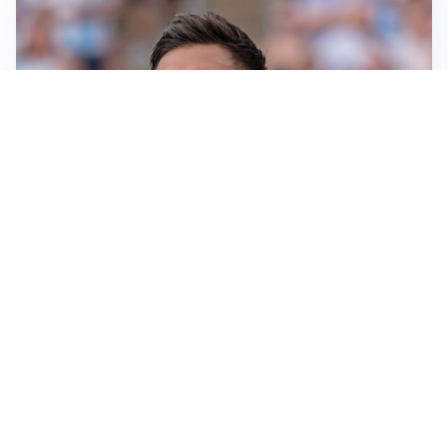
IL NOME NUOVO
Napoli, Musso resta un’opzione per la porta
TITOLARE IN CAMPIONATO
Inter, tocca a Pio Esposito: Chivu gli affida l’attacco
LE PAROLE
Spalletti prepara la Juve: “Con l’Inter servirà essere
squadra”