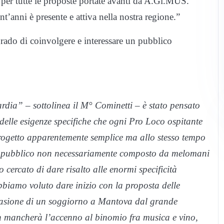
 per tutte le proposte portate avanti da A.Gi.MUS.
’anni è presente e attiva nella nostra regione.”
grado di coinvolgere e interessare un pubblico
dia” – sottolinea il M° Cominetti – è stato pensato
 delle esigenze specifiche che ogni Pro Loco ospitante
progetto apparentemente semplice ma allo stesso tempo
n pubblico non necessariamente composto da melomani
ercato di dare risalto alle enormi specificità
abbiamo voluto dare inizio con la proposta delle
ccasione di un soggiorno a Mantova dal grande
on mancherà l’accenno al binomio fra musica e vino,