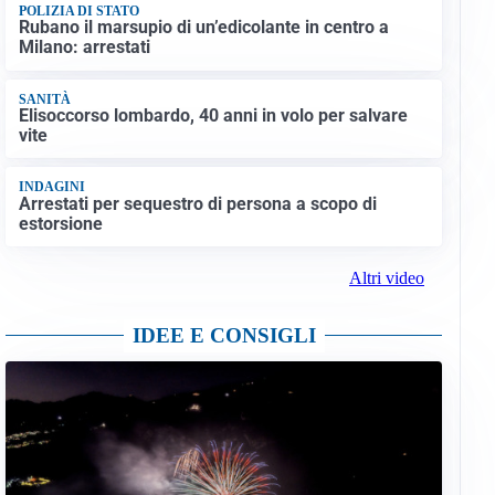
POLIZIA DI STATO
Rubano il marsupio di un’edicolante in centro a
Milano: arrestati
SANITÀ
Elisoccorso lombardo, 40 anni in volo per salvare
vite
INDAGINI
Arrestati per sequestro di persona a scopo di
estorsione
Altri video
IDEE E CONSIGLI