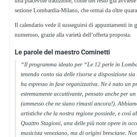
una piacevole tradizione, come del resto già avviene
sezione Lombardia-Milano, che ormai da oltre quarant
Il calendario vede il susseguirsi di appuntamenti in 
numeroso, grazie alla varietà dell’offerta proposta.
Le parole del maestro Cominetti
“Il programma ideato per “Le 12 perle in Lombar
tenendo conto sia delle risorse a disposizione sia
ha espresso in fase organizzativa. Ne è nato un 
estremamente accattivante, pensato anche per u
(ammesso che ne siano rimasti ancora!). Abbiamo c
artistiche che la nostra regione possiede, e così 
Quattro Stagioni, una delle più note opere in o
musicista veneziano, ma di origini bresciane. N