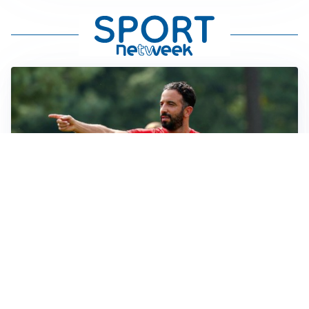
LE PAROLE
Milan, Amorim: “Sapevamo delle difficoltà, faremo
delle scelte”