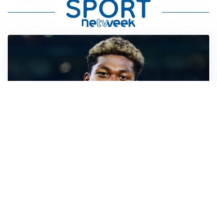
MERCATO JUVE
La Juventus vuole Suzuki, ma il Psg è avanti
CALCIOMERCATO
Inter, Frattesi blocca il mercato nerazzurro: la