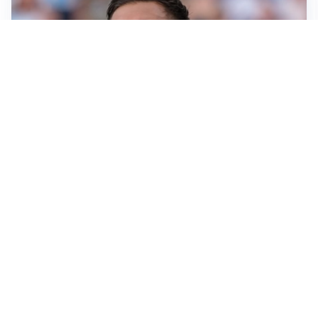
IL NOME NUOVO
Napoli, Musso resta un’opzione per la porta
TITOLARE IN CAMPIONATO
Inter, tocca a Pio Esposito: Chivu gli affida l’attacco
LE PAROLE
Spalletti prepara la Juve: “Con l’Inter servirà essere
squadra”
LONTANO DALL'ITALIA
Vlahovic, rebus futuro: Besiktas e Atletico si
contendono il serbo