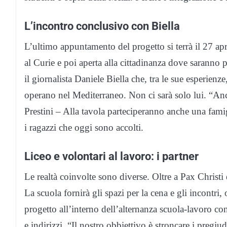
L’incontro conclusivo con Biella
L’ultimo appuntamento del progetto si terrà il 27 apr
al Curie e poi aperta alla cittadinanza dove saranno p
il giornalista Daniele Biella che, tra le sue esperienz
operano nel Mediterraneo. Non ci sarà solo lui. “An
Prestini – Alla tavola parteciperanno anche una famigl
i ragazzi che oggi sono accolti.
Liceo e volontari al lavoro: i partner
Le realtà coinvolte sono diverse. Oltre a Pax Christi
La scuola fornirà gli spazi per la cena e gli incontri, o
progetto all’interno dell’alternanza scuola-lavoro con
e indirizzi. “Il nostro obbiettivo è stroncare i pregiu