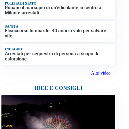
POLIZIA DI STATO
Rubano il marsupio di un’edicolante in centro a
Milano: arrestati
SANITÀ
Elisoccorso lombardo, 40 anni in volo per salvare
vite
INDAGINI
Arrestati per sequestro di persona a scopo di
estorsione
Altri video
IDEE E CONSIGLI