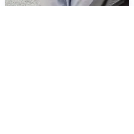
AMICHEVOLI
Il Milan crolla contro il Chelsea: 3-0 e prima sconfitta
per Amorim
AMICHEVOLI
Inter, Chivu soddisfatto: “Buona prova, non esistono
gerarchie”
Altre notizie
VIDEO PIÙ VISTI