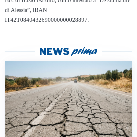
Bcc di Busto Garolfo, conto intestato a “Le sfumature
di Alessia”, IBAN
IT42T0840432690000000028897.