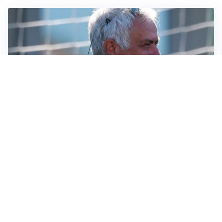
LA NOVITÀ
Le regole di Mourinho al Real
MERCATO JUVE
La Juventus vuole Suzuki, ma il Psg è avanti
CALCIOMERCATO
Inter, Frattesi blocca il mercato nerazzurro: la