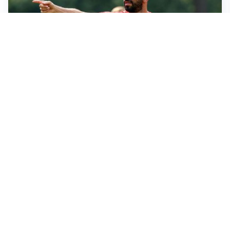
MERCATO MILAN
Milan, il mercato aspetta la svolta
MERCATO INTER
Dimarco verso il rinnovo fino al 2030, ma si complica
Romero
CALCIOMERCATO
Cagliari, il caso Esposito continua. Intanto arriva
Maldini
CALCIOMERCATO
Napoli, il solito Lukaku: non si presenta in ritiro, è